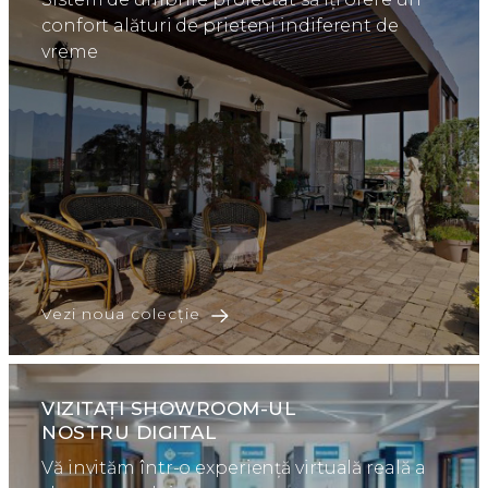
confort alături de prieteni indiferent de
vreme
Vezi noua colecție
VIZITAȚI SHOWROOM-UL
NOSTRU DIGITAL
Vă invităm într-o experiență virtuală reală a